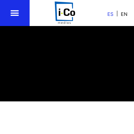
ES
EN