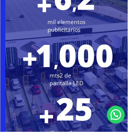
+
,
mil elementos
publicitarios
1
000
+
,
mts2 de
pantalla LED
25
+
millones de