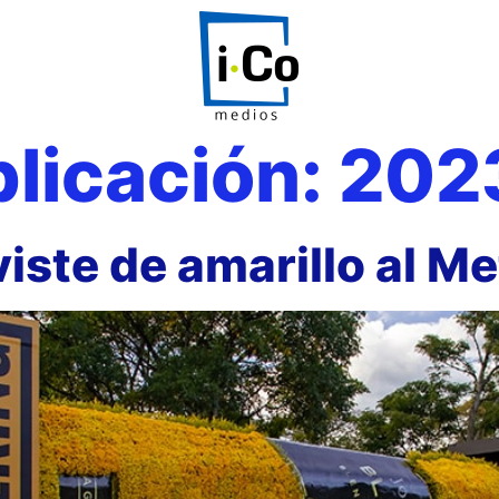
licación:
202
iste de amarillo al Me