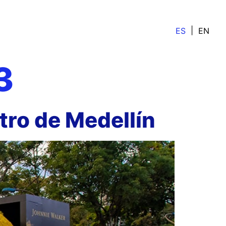
ES
EN
3
tro de Medellín